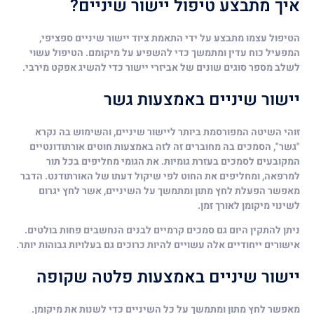
איך מתבצע טיפול יישור שיניים?
הטיפול עצמו מתבצע על ידי התאמת ציוד יישור שיניים ספציפי,
המפעיל כוח עדין ומתמשך כדי להשפיע על מיקומם. הטיפול עשוי
לשלב מספר סוגים שונים של אביזרי יישור כדי להשיג אפקט מירבי.
יישור שיניים באמצעות גשר
זוהי השיטה המפורסמת ביותר ליישור שיניים, והשימוש בה נקרא
"גשר", הסמכים בה מחוברים זה לזה באמצעות חוטים אורתודונטיים
המקובעים לסמכים בעזרת גומיות. את הגומי מחליפים בכל תור
למרפאה, ומחליפים את החוט לפי שיקול דעתו של האורתודנט. הדבר
מאפשר הפעלת לחץ מתון ומתמשך על השיניים, אשר לחץ יגרום
לשינוי מיקומן לאורך זמן.
ניתן להתקין היום גם סמכים קרמיים לבנים הנחשבים פחות בולטים.
אישורים ייחודיים אלה עשויים להיות כרוכים גם בעלויות גבוהות יותר.
יישור שיניים באמצעות פלטה שקופה
מאפשר לחץ מתון ומתמשך על כל השיניים כדי לשנות את מיקומן.