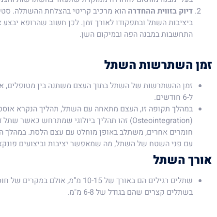
דיוק בזווית ההחדרה
הוא מרכיב קריטי בהצלחת ההשתלה. סטייה
ביציבות השתל ובתפקודו לאורך זמן. לכן חשוב שהרופא יבצע א
התחשבות במבנה הפה ובמיקום השן.
זמן השתרשות השתל
ל-6 חודשים.
במהלך תקופה זו, העצם מתאחה עם השתל, תהליך הנקרא אוסטי
(Osteointegration) זהו תהליך ביולוגי שמתרחש כאש
חומרים אחרים, משתלב באופן מוחלט עם עצם הלסת. במהלך ה
עם פני השטח של השתל, מה שמאפשר יציבות וביצועים פונקציו
אורך השתל
שתלים רגילים הם באורך של 10-15 מ"מ, אול
בשתלים קצרים שהם בגודל של 6-8 מ"מ.