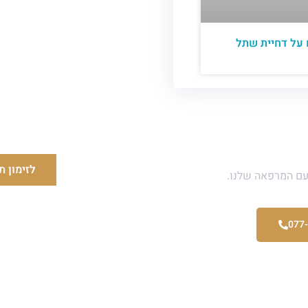
 על דחיית שתל
אלה ?
לזימון ת
עם המרפאה שלנו.
077