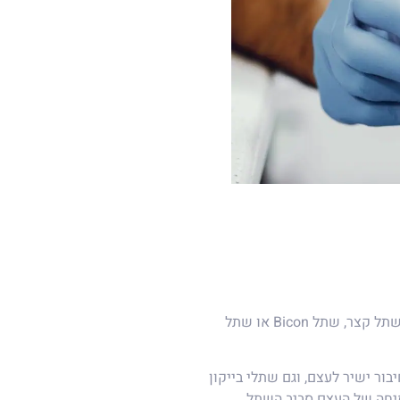
לאחר הכנת השטח, רופא השיניים מכניס את השתל (בין אם מדובר בשתל קצר, שתל Bicon או שתל
ר ישיר לעצם, וגם שתלי בייקון
יחה של העצם סביב השתל.