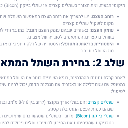
מיקומי הבעיה, ואת הצורך בשתלים קצרים או שתלי בייקון (Bicon) כדי להבטיח הצלחה מרבית.
רוחב העצם:
יש להעריך את רוחב העצם המאפשר השתלת שתלים.
מקום לשקול שתלים קצרים.
עומק העצם:
באזורים שבהם עומק העצם מוגבל, כמו באזורי לסת
בשתלים קצרים, המותאמים לסוג זה של מצבים.
היסטוריית בריאות המטופל:
היסטוריה של דלקת חניכיים או ב
סוג השתל שנבחר.
שלב 2: בחירת השתל המתאים
לאחר קבלת נתונים מההדמיות, רופא השיניים בוחר את השתל המתאים
במטופל עם עצם דלילה או באזורים עם מגבלות מקום, יכול להיות שי
לטיפול:
שתלים קצרים
: הם בעלי אורך מקוצ
שבהם כמות העצם המתקבלת קטנה.
שתלי בייקון (Bicon)
: מדובר בשתלים שנעשו בהם שימושים רבי
בטכניקות שמפחיתות את הסיכון לדחיית שתלים ויכולים להיות