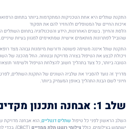
התקנת שתלים היא אחת הטכניקות המתקדמות ביותר בתחום הרפואת
איכות החיים של המטופלים ולהחזיר להם את תפקוד
הלסת והחיוך. בשנים האחרונות, הידע והטכנולוגיה בתחום השתלים 
שהוביל לפתרונות מותאמים אישית שמתאימים למגוון בעיות שיניים.
התקנת שתל איננה משימה פשוטה ודורשת מיומנות גבוהה מצד רופא 
ויכולת לבצע את הטיפול בצורה מדויקת ובטוחה. החל מהכנה של הש
הטובה ביותר, כל צעד בתהליך חשוב להצלחת הטיפול ולשימור תוצאות
מדריך זה נועד להסביר את שלביה השונים של התקנת השתלים, לפרט
חיוני לשם הבנת התהליך באופן המעמיק ביותר.
שלב 1: אבחנה ותכנון מקדים
השלב הראשון לפני כל טיפול
שתלים דנטליים
, הוא אבחנה מדויקת ש
ישתמש בצילומים, כולל
צילומי רנטגן תלת ממדיים
(CBCT), בכ