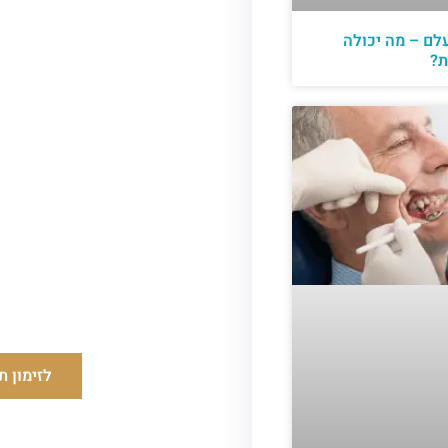
לם – מה יכולה
ת?
לזימון ת