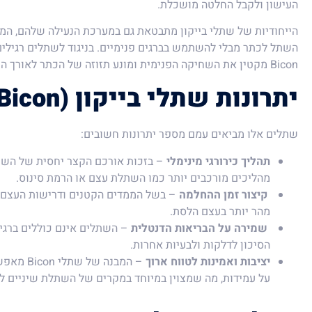
העישון ולקבל החלטה מושכלת.
הייחודיות של שתלי בייקון מתבטאת גם במערכת הנעילה שלהם, המא
השתל לכתר מבלי להשתמש בברגים פנימיים. בניגוד לשתלים רגילים,
Bicon מקטין את השחיקה הפנימית ומונע תזוזה של הכתר לאורך השנים.
יתרונות שתלי בייקון (Bicon)
שתלים אלו מביאים עמם מספר יתרונות חשובים:
תהליך כירורגי מינימלי
– בזכות אורכם הקצר יחסית של השתל
מהליכים מורכבים יותר כמו השתלת עצם או הרמת סינוס.
קיצור זמן ההחלמה
– בשל הממדים הקטנים ודרישות העצם 
מהר יותר בעצם הלסת.
שמירה על הבריאות הדנטלית
– השתלים אינם כוללים ברגי
הסיכון לדלקות ולבעיות אחרות.
יציבות ואמינות לטווח ארוך
– המבנה ש
על עמידות, מה שמצוין במיוחד במקרים של השתלת שיניים ל