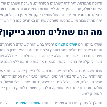
הייחודי שלה, מה שהופך אותה לאפשרות מצוינת עבור מטופלים שז
במאמר זה נסביר על יתרונות של שתלי בייקון, על אופן השתלתה, 
יתרונותיה עבור מי שמחפש השתלת שיניים באזורים כמו הוד השרון
מה הם שתלים מסוג בייקון?
שתלי בייקון הם
שתלים קצרים
יחסית בהשוואה לשתלים מסורתיים, 
אותם בצורה מינימלית יותר בעומק הלסת. תכונה זו היא יתרון משמע
עצם לסת דקה, אשר ייתכן שלא יכלו לעבור השתלת שיניים ללא צו
נועדו להקלה על ההליך ולמתן תוצאות ארוכות טווח גם ללא מבנה ע
עבור מעשנים, השתלת שיניים בעזרת שתלי בייקון יכולה להיות אפ
המיוחדת של השתל בפני זיהומים. העישון מגביר את הסיכון לזיהומים
סביב הש
שלהם, עמידים יותר בפני שחיקה ודלקות, ועשויים לספק פתרון י
להפסיק לעשן.
מומלץ להיוועץ עם רופא שיניים בתחום
השתלות השיניים
כדי להערי