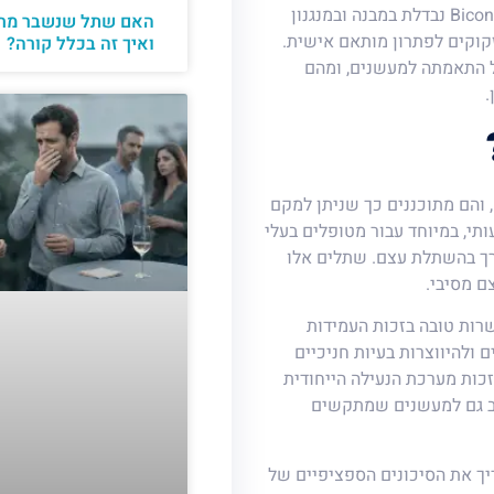
חלופה מתקדמת וייחודית לשתלים מסורתיים. מערכת השתלים של Bicon נבדלת במבנה ובמנגנון
האם שתל שנשבר מחי
קוקים לפתרון מותאם אישית.
ואיך זה בכלל קורה?
על התאמתה למעשנים, ומהם
.
והם מתוכננים כך שניתן למקם
ותי, במיוחד עבור מטופלים בעלי
רך בהשתלת עצם. שתלים אלו
צם מסיבי.
שרות טובה בזכות העמידות
 ולהיווצרות בעיות חניכיים
תלים, מה שעלול לפגוע ביציבותם. עם זאת, שתלי Bicon, בזכות מערכת הנעילה הייחודית
ציב גם למעשנים שמתקשים
ך את הסיכונים הספציפיים של