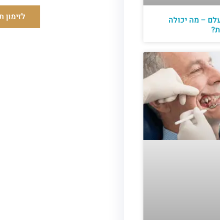
לזימון ת
לם – מה יכולה
ת?