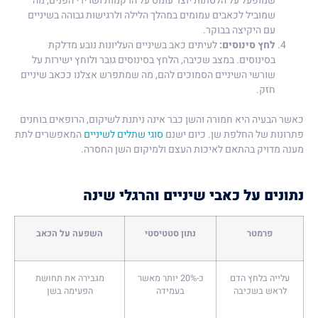
שמופעל על הלסתות יוצר עומס על הרקמות ושרירי הפנים, מה
שמוביל לכאבים עמומים במהלך הלילה ולרגישות גבוהה בשיניים
עם היקיצה בבוקר.
לחץ סינוסים:
לעיתים כאב בשיניים העליונות נובע מדלקת
בסינוסים. במצב שכיבה, הלחץ בסינוסים גובר ולוחץ ישירות על
שורשי השיניים הסמוכים להם, מה שמתפרש אצלנו ככאב שיניים
חזק.
כאשר הבעיה היא חמורה והשן כבר אינה ניתנת לשיקום, הרופאים בוחנים
פתרונות של החלפת שן. כיום ישנם
סוגי שתלים לשיניים
המאפשרים לתת
מענה מדויק בהתאם לאיכות העצם ולמיקום השן החסרה.
נתונים על כאבי שיניים והרגלי שינה
פרמטר
נתון סטטיסטי
השפעה על הכאב
עלייה בלחץ הדם
כ-20% יותר מאשר
מגבירה את תחושת
לראש בשכיבה
בעמידה
הפעימה בשן