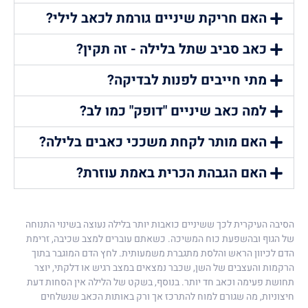
האם חריקת שיניים גורמת לכאב לילי?
כאב סביב שתל בלילה - זה תקין?
מתי חייבים לפנות לבדיקה?
למה כאב שיניים "דופק" כמו לב?
האם מותר לקחת משככי כאבים בלילה?
האם הגבהת הכרית באמת עוזרת?
הסיבה העיקרית לכך ששיניים כואבות יותר בלילה נעוצה בשינוי התנוחה
של הגוף ובהשפעת כוח המשיכה. כשאתם עוברים למצב שכיבה, זרימת
הדם לכיוון הראש והלסת מתגברת משמעותית. לחץ הדם המוגבר בתוך
הרקמות והעצבים של השן, שכבר נמצאים במצב רגיש או דלקתי, יוצר
תחושת פעימה וכאב חד יותר. בנוסף, בשקט של הלילה אין הסחות דעת
חיצוניות, מה שגורם למוח להתרכז אך ורק באותות הכאב שנשלחים