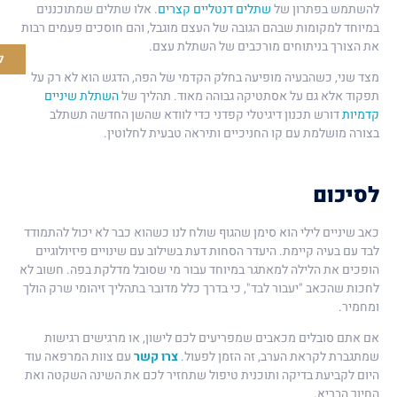
להשתמש בפתרון של
שתלים דנטליים קצרים
. אלו שתלים שמתוכננים
במיוחד למקומות שבהם הגובה של העצם מוגבל, והם חוסכים פעמים רבות
את הצורך בניתוחים מורכבים של השתלת עצם.
לזימו
מצד שני, כשהבעיה מופיעה בחלק הקדמי של הפה, הדגש הוא לא רק על
תפקוד אלא גם על אסתטיקה גבוהה מאוד. תהליך של
השתלת שיניים
קדמיות
דורש תכנון דיגיטלי קפדני כדי לוודא שהשן החדשה תשתלב
בצורה מושלמת עם קו החניכיים ותיראה טבעית לחלוטין.
לסיכום
כאב שיניים לילי הוא סימן שהגוף שולח לנו כשהוא כבר לא יכול להתמודד
לבד עם בעיה קיימת. היעדר הסחות דעת בשילוב עם שינויים פיזיולוגיים
הופכים את הלילה למאתגר במיוחד עבור מי שסובל מדלקת בפה. חשוב לא
לחכות שהכאב "יעבור לבד", כי בדרך כלל מדובר בתהליך זיהומי שרק הולך
ומחמיר.
אם אתם סובלים מכאבים שמפריעים לכם לישון, או מרגישים רגישות
שמתגברת לקראת הערב, זה הזמן לפעול.
צרו קשר
עם צוות המרפאה עוד
היום לקביעת בדיקה ותוכנית טיפול שתחזיר לכם את השינה השקטה ואת
החיוך הבריא.