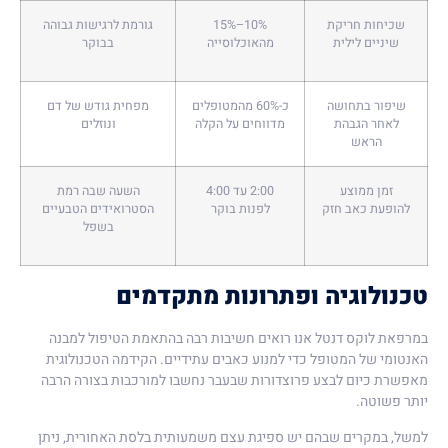
שכיחות חריקת
10%–15%
גורמת לרגישות גבוהה
שיניים לילית
מהאוכלוסייה
בבוקר
שיפור בתחושה
כ-60% מהמטופלים
מפחית גודש של דם
לאחר הגבהת
מדווחים על הקלה
ונוזלים
הראש
זמן ממוצע
2:00 עד 4:00
השעה שבה רמת
להופעת כאב חזק
לפנות בוקר
הסטרואידים הטבעיים
בשפל
טכנולוגיה ופתרונות מתקדמים
במרפאת
לוקס דנטל
אנו רואים חשיבות רבה בהתאמת הטיפול למבנה
האנטומי של המטופל כדי למנוע כאבים עתידיים. הקידמה הטכנולוגית
מאפשרת כיום לבצע פרוצדורות שבעבר נחשבו למורכבות בצורה הרבה
יותר פשוטה.
למשל, במקרים שבהם יש ספיגת עצם משמעותית בלסת האחורית, ניתן