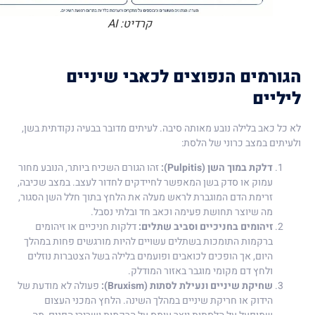
קרדיט: AI
הגורמים הנפוצים לכאבי שיניים
ליליים
לא כל כאב בלילה נובע מאותה סיבה. לעיתים מדובר בבעיה נקודתית בשן,
ולעיתים במצב כרוני של הלסת:
דלקת במוך השן (Pulpitis):
זהו הגורם השכיח ביותר, הנובע מחור
עמוק או סדק בשן המאפשר לחיידקים לחדור לעצב. במצב שכיבה,
זרימת הדם המוגברת לראש מעלה את הלחץ בתוך חלל השן הסגור,
מה שיוצר תחושת פעימה וכאב חד ובלתי נסבל.
זיהומים בחניכיים וסביב שתלים:
דלקות חניכיים או זיהומים
ברקמות התומכות בשתלים עשויים להיות מורגשים פחות במהלך
היום, אך הופכים לכואבים ופועמים בלילה בשל הצטברות נוזלים
ולחץ דם מקומי מוגבר באזור המודלק.
שחיקת שיניים ונעילת לסתות (Bruxism):
פעולה לא מודעת של
הידוק או חריקת שיניים במהלך השינה. הלחץ המכני העצום