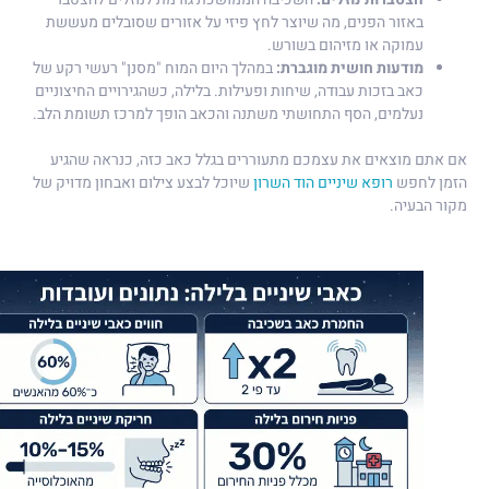
באזור הפנים, מה שיוצר לחץ פיזי על אזורים שסובלים מעששת
עמוקה או מזיהום בשורש.
מודעות חושית מוגברת:
במהלך היום המוח "מסנן" רעשי רקע של
כאב בזכות עבודה, שיחות ופעילות. בלילה, כשהגירויים החיצוניים
נעלמים, הסף התחושתי משתנה והכאב הופך למרכז תשומת הלב.
אם אתם מוצאים את עצמכם מתעוררים בגלל כאב כזה, כנראה שהגיע
הזמן לחפש
רופא שיניים הוד השרון
שיוכל לבצע צילום ואבחון מדויק של
מקור הבעיה.