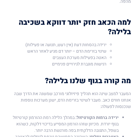
מהפה.
למה הכאב חזק יותר דווקא בשכיבה
בלילה?
ירידה בהסחות דעת (אין רעש, תנועה או פעילות)
שינוי בזרימת הדם – יותר דם מגיע לאזור הראש
האטה בפעילות מערכת העצבים
רגישות מוגברת לגירויים פנימיים
מה קורה בגוף שלנו בלילה?
המעבר למצב שינה הוא תהליך פיזיולוגי מורכב שמשנה את הדרך שבה
אנחנו חווים כאב. מעבר לשינוי בזרימת הדם, ישנן מערכות נוספות
שנכנסות לפעולה:
ירידה ברמות הקורטיזול:
במהלך הלילה רמת ההורמון קורטיזול
בגוף יורדת. מכיוון שזהו הורמון המסייע בדיכוי דלקות, כשהוא
בשפל, התגובה הדלקתית בפה מורגשת הרבה יותר.
הצטברות נוזלים:
השכיבה הממושכת גורמת לנוזלים להצטבר