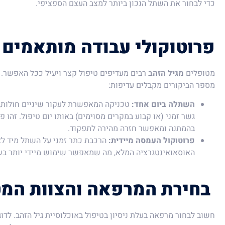
כדי לבחור את השתל הנכון ביותר למצב העצם הספציפי.
פרוטוקולי עבודה מותאמים
מטופלים
מגיל הזהב
רבים מעדיפים טיפול קצר ויעיל ככל האפשר. 
מספר הביקורים מקבלים עדיפות:
השתלה ביום אחד:
טכניקה המאפשרת לעקור שיניים חולות,
גשר זמני (או קבוע במקרים מסוימים) באותו יום טיפול. זהו 
בהמתנה ומאפשר חזרה מהירה לתפקוד.
פרוטוקול העמסה מיידית:
הרכבת כתר זמני על השתל מיד לאח
האוסאואינטגרציה המלא, מה שמאפשר שימוש מיידי יותר ב
בחירת המרפאה והצוות המ
חשוב לבחור מרפאה בעלת ניסיון בטיפול באוכלוסיית גיל הזהב. ל