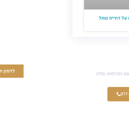
 על דחיית שתל
אלה ?
לזימון ת
עם המרפאה שלנו.
077