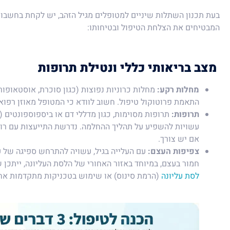
בעת תכנון השתלות שיניים למטופלים מגיל הזהב, יש לקחת בחשבון
המבטיחים את הצלחת הטיפול ובטיחותו:
מצב בריאותי כללי ונטילת תרופות
מחלות רקע:
מחלות כרוניות נפוצות (כגון סוכרת, אוסטאופור
התאמת פרוטוקול טיפול. חשוב לוודא כי המטופל מאוזן רפואי
תרופות:
תרופות מסוימות, כגון מדללי דם או ביספוספונטים (
עשויות להשפיע על תהליך ההחלמה. נדרשת התייעצות עם רו
אם יש צורך.
צפיפות העצם:
עם העלייה בגיל, עשויה להתרחש ספיגה של 
חמור בעצם, במיוחד באזור האחורי של הלסת העליונה, ייתכן 
לסת עליונה
(הרמת סינוס) או שימוש בטכניקות מתקדמות אח